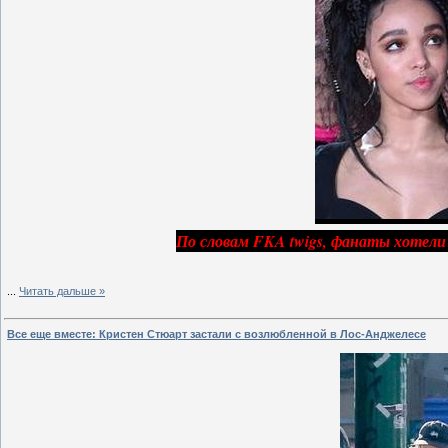
По словам FKA twigs, фанаты хотели 
...
Читать дальше »
Все еще вместе: Кристен Стюарт застали с возлюбленной в Лос-Анджелесе