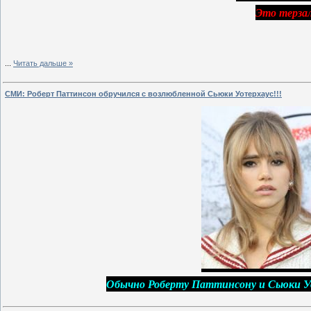
Это терзал
...
Читать дальше »
СМИ: Роберт Паттинсон обручился с возлюбленной Сьюки Уотерхаус!!!
Обычно Роберту Паттинсону и Сьюки У