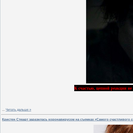
К счастью, цепной реакции не 
...
Читать дальше »
Кристен Стюарт заразилась коронавирусом на съемках «Самого счастливого с