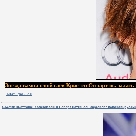
Звезда вампирской саги Кристен Стюарт оказалась 
...
Читать дальше »
Съемки «Бэтмена» остановлены: Роберт Паттинсон заразился коронавирусом!