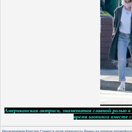
Американская актриса, знаменитая главной ролью в
время шопинга вместе с
Неузнаваемая Кристен Стюарт в роли принцессы Дианы на первом промофот