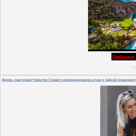
Любимые 
..
Вновь счастлива? Кристен Стюарт спровоцировала слухи о тайной помолвке!